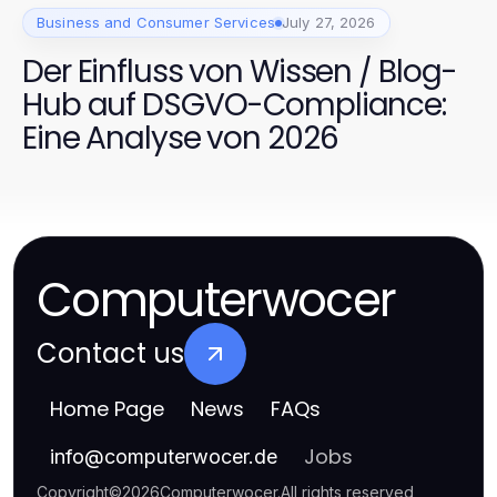
Business and Consumer Services
July 27, 2026
Der Einfluss von Wissen / Blog-
Hub auf DSGVO-Compliance:
Eine Analyse von 2026
Computerwocer
Contact us
Home Page
News
FAQs
Jobs
info
@
computerwocer.de
Copyright
©
2026
Computerwocer
.
All rights reserved