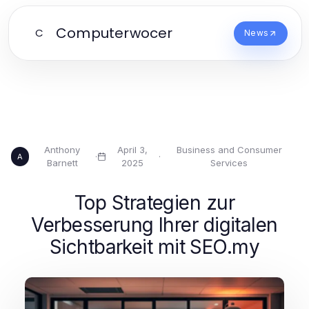
Computerwocer
C
News
Anthony
April 3,
Business and Consumer
·
·
A
Barnett
2025
Services
Top Strategien zur
Verbesserung Ihrer digitalen
Sichtbarkeit mit SEO.my