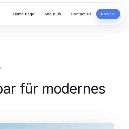
Home Page
About Us
Contact us
News
s
bar für modernes