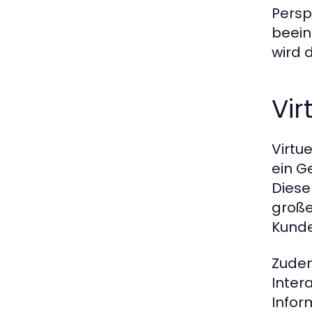
Persp
beein
wird 
Vir
Virtu
ein G
Diese
große
Kunde
Zudem
Inter
Infor