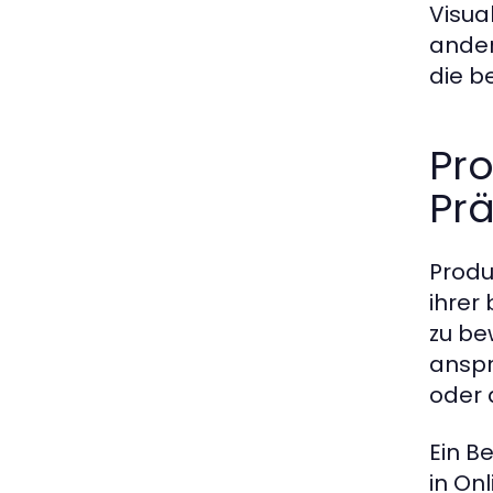
Visua
ander
die 
Pro
Prä
Produ
ihrer
zu be
anspr
oder 
Ein B
in On