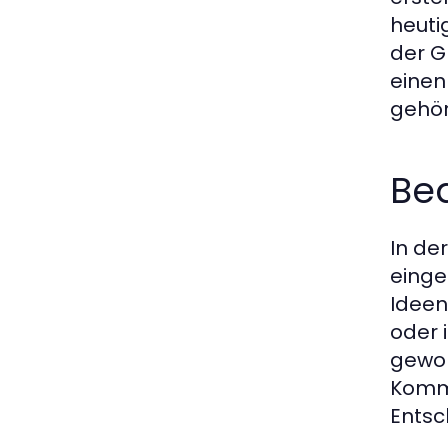
heuti
der G
einen
gehör
Bed
In de
einge
Ideen
oder 
gewor
Kommu
Entsc