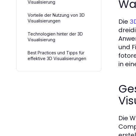
Was
Visualisierung
Vorteile der Nutzung von 3D
Die
3D
Visualisierungen
dreid
Technologien hinter der 3D
Anwen
Visualisierung
und F
Best Practices und Tipps für
fotor
effektive 3D Visualisierungen
in ei
Ge
Vis
Die W
Compu
erste