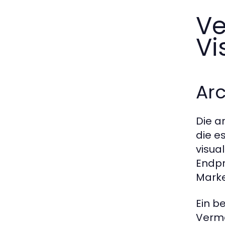
Ve
Vi
Arc
Die a
die e
visua
Endpr
Marke
Ein b
Verma