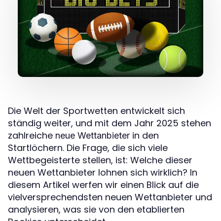
Die Welt der Sportwetten entwickelt sich
ständig weiter, und mit dem Jahr 2025 stehen
zahlreiche
in den
neue Wettanbieter
Startlöchern. Die Frage, die sich viele
Wettbegeisterte stellen, ist: Welche dieser
neuen Wettanbieter lohnen sich wirklich? In
diesem Artikel werfen wir einen Blick auf die
vielversprechendsten neuen Wettanbieter und
analysieren, was sie von den etablierten