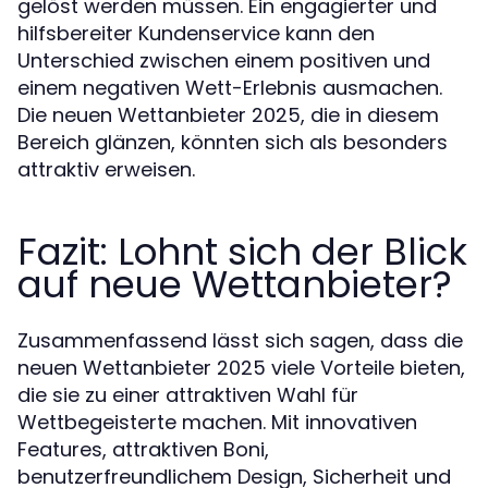
gelöst werden müssen. Ein engagierter und
hilfsbereiter Kundenservice kann den
Unterschied zwischen einem positiven und
einem negativen Wett-Erlebnis ausmachen.
Die neuen Wettanbieter 2025, die in diesem
Bereich glänzen, könnten sich als besonders
attraktiv erweisen.
Fazit: Lohnt sich der Blick
auf neue Wettanbieter?
Zusammenfassend lässt sich sagen, dass die
neuen Wettanbieter 2025 viele Vorteile bieten,
die sie zu einer attraktiven Wahl für
Wettbegeisterte machen. Mit innovativen
Features, attraktiven Boni,
benutzerfreundlichem Design, Sicherheit und