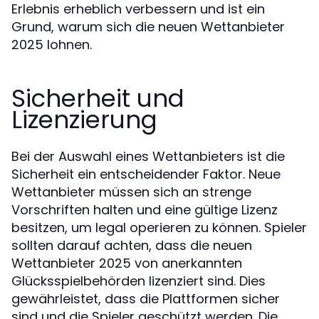
Erlebnis erheblich verbessern und ist ein
Grund, warum sich die neuen Wettanbieter
2025 lohnen.
Sicherheit und
Lizenzierung
Bei der Auswahl eines Wettanbieters ist die
Sicherheit ein entscheidender Faktor. Neue
Wettanbieter müssen sich an strenge
Vorschriften halten und eine gültige Lizenz
besitzen, um legal operieren zu können. Spieler
sollten darauf achten, dass die neuen
Wettanbieter 2025 von anerkannten
Glücksspielbehörden lizenziert sind. Dies
gewährleistet, dass die Plattformen sicher
sind und die Spieler geschützt werden. Die