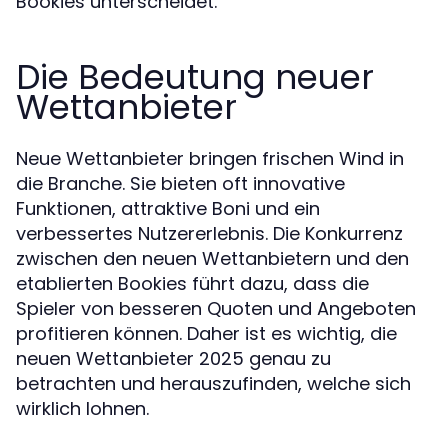
Bookies unterscheidet.
Die Bedeutung neuer
Wettanbieter
Neue Wettanbieter bringen frischen Wind in
die Branche. Sie bieten oft innovative
Funktionen, attraktive Boni und ein
verbessertes Nutzererlebnis. Die Konkurrenz
zwischen den neuen Wettanbietern und den
etablierten Bookies führt dazu, dass die
Spieler von besseren Quoten und Angeboten
profitieren können. Daher ist es wichtig, die
neuen Wettanbieter 2025 genau zu
betrachten und herauszufinden, welche sich
wirklich lohnen.