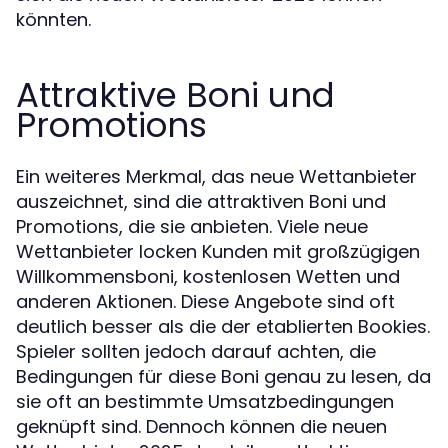
könnten.
Attraktive Boni und
Promotions
Ein weiteres Merkmal, das neue Wettanbieter
auszeichnet, sind die attraktiven Boni und
Promotions, die sie anbieten. Viele neue
Wettanbieter locken Kunden mit großzügigen
Willkommensboni, kostenlosen Wetten und
anderen Aktionen. Diese Angebote sind oft
deutlich besser als die der etablierten Bookies.
Spieler sollten jedoch darauf achten, die
Bedingungen für diese Boni genau zu lesen, da
sie oft an bestimmte Umsatzbedingungen
geknüpft sind. Dennoch können die neuen