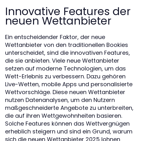
Innovative Features der
neuen Wettanbieter
Ein entscheidender Faktor, der neue
Wettanbieter von den traditionellen Bookies
unterscheidet, sind die innovativen Features,
die sie anbieten. Viele neue Wettanbieter
setzen auf moderne Technologien, um das
Wett-Erlebnis zu verbessern. Dazu gehören
Live-Wetten, mobile Apps und personalisierte
Wettvorschläge. Diese neuen Wettanbieter
nutzen Datenanalysen, um den Nutzern
maßgeschneiderte Angebote zu unterbreiten,
die auf ihren Wettgewohnheiten basieren.
Solche Features können das Wettvergnügen
erheblich steigern und sind ein Grund, warum
sich die neuen Wettanbieter 2025 lohnen