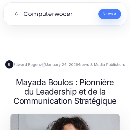
Computerwocer
C
News
Edward Rogers
·
January 24, 2026
·
News & Media Publishers
E
Mayada Boulos : Pionnière
du Leadership et de la
Communication Stratégique