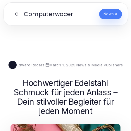
Computerwocer
C
News
Edward Rogers
·
March 1, 2025
·
News & Media Publishers
E
Hochwertiger Edelstahl
Schmuck für jeden Anlass –
Dein stilvoller Begleiter für
jeden Moment