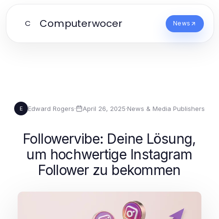
Computerwocer
C
News
Edward Rogers
·
April 26, 2025
·
News & Media Publishers
E
Followervibe: Deine Lösung,
um hochwertige Instagram
Follower zu bekommen