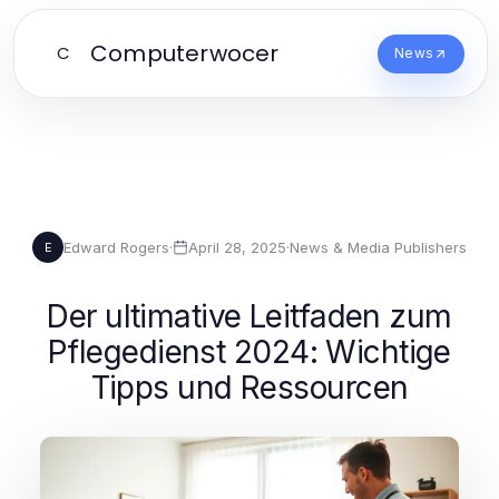
Computerwocer
C
News
Edward Rogers
·
April 28, 2025
·
News & Media Publishers
E
Der ultimative Leitfaden zum
Pflegedienst 2024: Wichtige
Tipps und Ressourcen