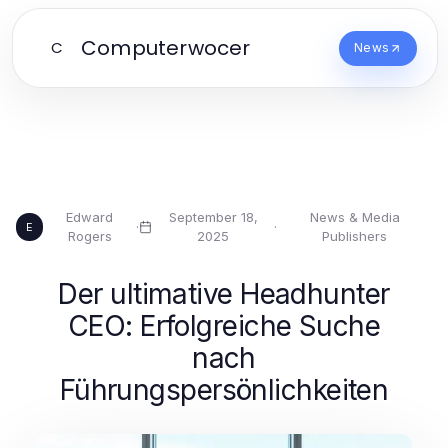
Computerwocer
C
News
Edward
September 18,
News & Media
·
·
E
Rogers
2025
Publishers
Der ultimative Headhunter
CEO: Erfolgreiche Suche
nach
Führungspersönlichkeiten