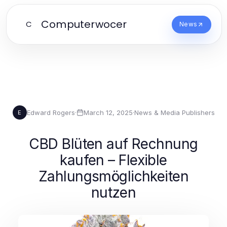
Computerwocer
C
News
Edward Rogers
·
March 12, 2025
·
News & Media Publishers
E
CBD Blüten auf Rechnung
kaufen – Flexible
Zahlungsmöglichkeiten
nutzen